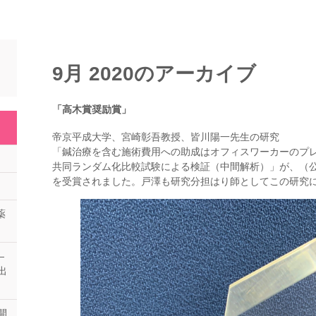
9月 2020
のアーカイブ
「高木賞奨励賞」
帝京平成大学、宮崎彰吾教授、皆川陽一先生の研究
「鍼治療を含む施術費用への助成はオフィスワーカーのプ
共同ランダム化比較試験による検証（中間解析）」が、（
を受賞されました。戸澤も研究分担はり師としてこの研究
薬
—
出
開