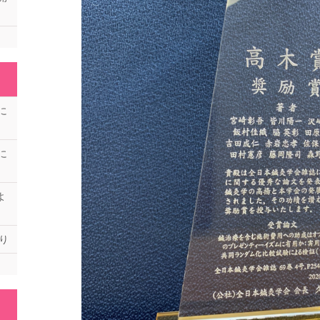
に
に
よ
り