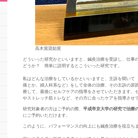
高木賞奨励賞
どういった研究かといいますと、鍼灸治療を受診し、仕事
どうか？ 簡単に説明するとこういった研究です。
私はどんな治療をしているかといいますと、主訴を聞いて
痛とか、婦人科系など）をして全体の治療、その主訴の原
療して、最後にセルフケアの指導をさせていただきます。
やストレッチ筋トレなど、その方に合ったケアを指導させ
研究対象者の方はご予約の際、
平成帝京大学の研究で治療
にご予約いただけます。
このように、パフォーマンスの向上にも鍼灸治療を役立ち