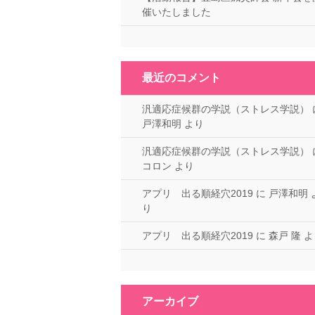
催いたしました
最近のコメント
汎適応症候群の学説（ストレス学説）
戸澤和明
より
汎適応症候群の学説（ストレス学説）
コロン
より
アプリ 出る順経穴2019
に
戸澤和明
り
アプリ 出る順経穴2019
に
森戸 隆
よ
アーカイブ