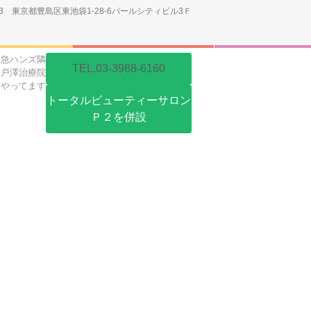
013 東京都豊島区東池袋1-28-6パールシティビル3Ｆ
東急ハンズ隣
TEL.03-3988-6160
戸澤治療院
もやってます
トータルビューティーサロン
Ｐ２を併設