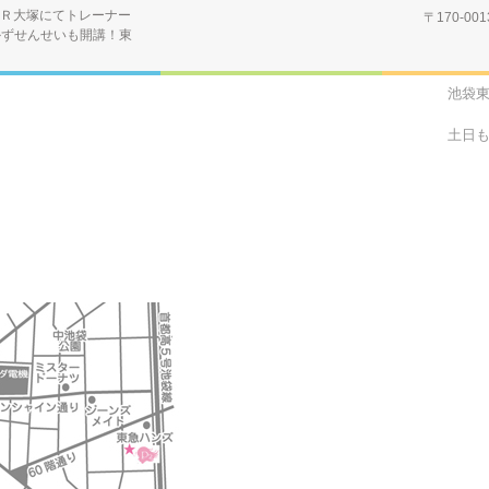
Ｒ大塚にてトレーナー
〒170-0
かずせんせいも開講！東
池袋
土日