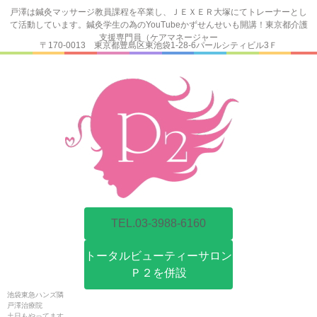
戸澤は鍼灸マッサージ教員課程を卒業し、ＪＥＸＥＲ大塚にてトレーナーとし
て活動しています。鍼灸学生の為のYouTubeかずせんせいも開講！東京都介護
支援専門員（ケアマネージャー
〒170-0013 東京都豊島区東池袋1-28-6パールシティビル3Ｆ
TEL.03-3988-6160
トータルビューティーサロン
Ｐ２を併設
池袋東急ハンズ隣
戸澤治療院
土日もやってます