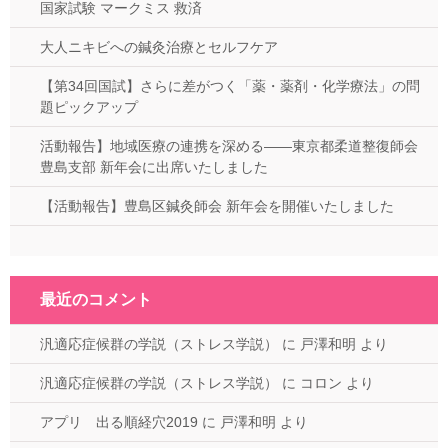
国家試験 マークミス 救済
大人ニキビへの鍼灸治療とセルフケア
【第34回国試】さらに差がつく「薬・薬剤・化学療法」の問
題ピックアップ
活動報告】地域医療の連携を深める——東京都柔道整復師会
豊島支部 新年会に出席いたしました
【活動報告】豊島区鍼灸師会 新年会を開催いたしました
最近のコメント
汎適応症候群の学説（ストレス学説）
に
戸澤和明
より
汎適応症候群の学説（ストレス学説）
に
コロン
より
アプリ 出る順経穴2019
に
戸澤和明
より