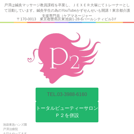
戸澤は鍼灸マッサージ教員課程を卒業し、ＪＥＸＥＲ大塚にてトレーナーとし
て活動しています。鍼灸学生の為のYouTubeかずせんせいも開講！東京都介護
支援専門員（ケアマネージャー
〒170-0013 東京都豊島区東池袋1-28-6パールシティビル3Ｆ
TEL.03-3988-6160
トータルビューティーサロン
Ｐ２を併設
池袋東急ハンズ隣
戸澤治療院
土日もやってます