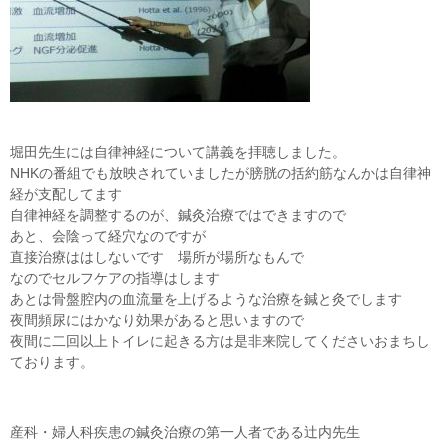
堀田先生には自律神経について講義を拝聴しました。
NHKの番組でも放映されていましたが膀胱の括約筋なんかは自律神
経が支配してます
自律神経を調整するのが、鍼灸治療ではできますので
あと、会陰って経穴なのですが
直接治療ははしないです 場所が場所なもんで
なのでセルフケアの指導はします
あとは骨盤腔内の血流量を上げるような治療を鍼と灸でします
夜間頻尿にはかなり効果があると思いますので
夜間に二回以上トイレに起きる方は是非来院してくださいおまちし
ております。
産科・婦人科疾患の鍼灸治療の第一人者である辻内先生