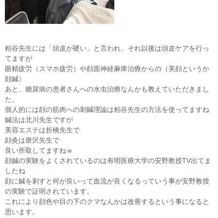
粕谷先生には「頭皮が硬い」と言われ、それ以後は頭皮ケアを行っ
てますが
眼精疲労（スマホ疲労）や顔面神経麻痺治療からの（美顔というか
顔鍼）
あと、糖尿病の患者さんへの水虫治療なんかも教えていただきまし
た。
個人的には顔の筋肉への刺鍼理論は粕谷先生の方法を使ってますね
鍼法は北川先生ですが
美容エステは折橋先生で
顔灸は唐沢先生で
良い所取してますねｗ
顔鍼の実験をよくされているのは有明医療大学の安野教授TV出てま
したね
顔に鍼を刺すと何が良いって血流が良くなるっていう事が安野教授
の実験で証明されています。
これにより顔色や目の下のクマなんかは改善するという事になると
思います。