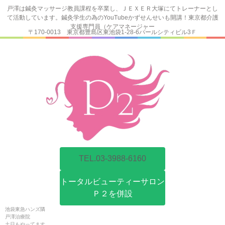
戸澤は鍼灸マッサージ教員課程を卒業し、ＪＥＸＥＲ大塚にてトレーナーとし
て活動しています。鍼灸学生の為のYouTubeかずせんせいも開講！東京都介護
支援専門員（ケアマネージャー
〒170-0013 東京都豊島区東池袋1-28-6パールシティビル3Ｆ
TEL.03-3988-6160
トータルビューティーサロン
Ｐ２を併設
池袋東急ハンズ隣
戸澤治療院
土日もやってます